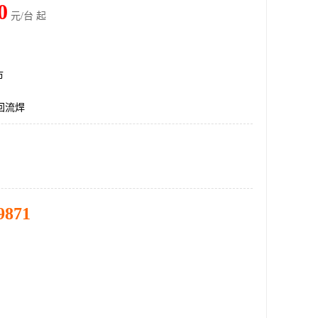
0
元/台 起
市
,回流焊
9871