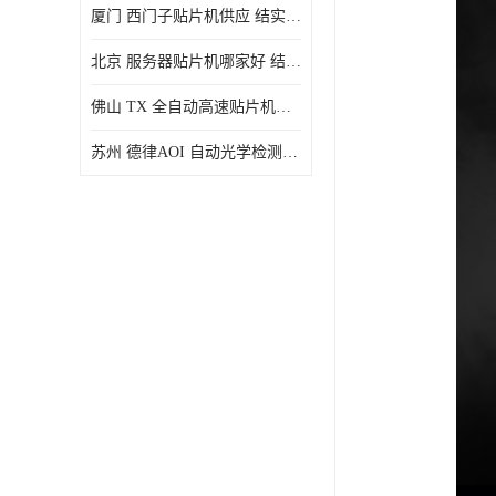
厦门 西门子贴片机供应 结实耐用 提高生产率
北京 服务器贴片机哪家好 结实耐用 宽容性高
佛山 TX 全自动高速贴片机型号 结实耐用 全自动化
苏州 德律AOI 自动光学检测 帮助节省时间和劳动力成本