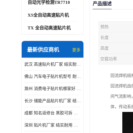
自动光学检测TR7710
产品描述
XS全自动高速贴片机
预热
TX 全自动高速贴片机
长度
高度
最新供应商机
更多
空载功率
武汉 高速贴片机厂家 结实耐用 贴片效率高
回流焊机结
佛山 汽车电子贴片机型号 耐振动 宽容性高
回流焊机由
滁州 消费电子贴片机哪家好 结实耐用 全自动化
间气流影响
长沙 储能产品贴片机厂家 结实耐用 适用范围广
体，传动系
成都 知名返修台 黑胶可拆 对位 校正 贴放准确
深圳 贴片机厂家 结实耐用 全自动化