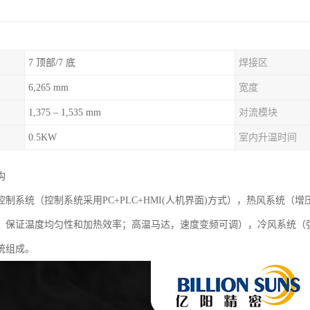
7 顶部/7 底
焊接区
6,265 mm
宽度
1,375 – 1,535 mm
对流模块
0.5KW
室内升温时间
构
控制系统（控制系统采用PC+PLC+HMI(人机界面)方式），热风系统
，保证温度均匀性和加热效率；高温马达，速度变频可调），冷风系统（
统组成。