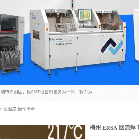
深圳市亿阳电子仪器有限公司坐落于风景秀丽的深圳市光明区，集SMT设备销售务为一体，努力为客户提供电子装配解决方案。与行业**SMT设备厂商：ASM（印刷机，锡膏检查机，贴片机），德国ERSA（爱莎）建立了稳固的代理合作关系，销售的设备一直保持**电子装配行业未来发展方向，能够满足客户各种繁杂产品的生产应用。
低炉表温度 操作简单
梅州 ERSA 回流