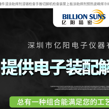
元器件浸涂助焊剂浸锡检查手推切脚机检查装筐上板涂助焊剂预热波峰焊冷