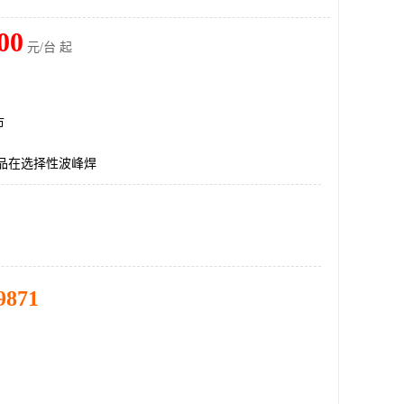
00
元/台 起
市
产品在选择性波峰焊
9871