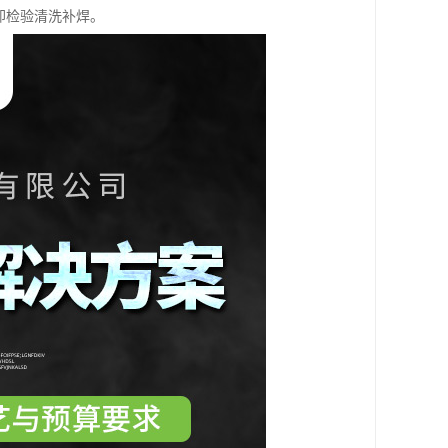
却检验清洗补焊。