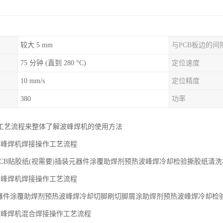
较大 5 mm
与PCB板边的间
75 分钟 (直到 280 °C)
定位速度
10 mm/s
定位精度
380
功率
工艺流程来整体了解波峰焊机的使用方法
波峰焊机焊接操作工艺流程
-PCB贴胶纸(视需要)插装元器件涂覆助焊剂预热波峰焊冷却检验撕胶纸清
波峰焊机焊接操作工艺流程
元器件涂覆助焊剂预热波峰焊冷却切脚刷切脚屑涂助焊剂预热波峰焊冷却检
波峰焊机混合焊接操作工艺流程