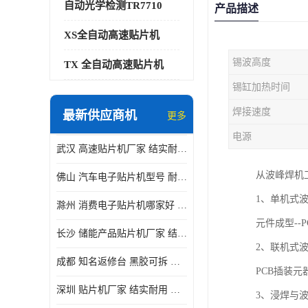
自动光学检测TR7710
产品描述
XS全自动高速贴片机
锡波高度
TX 全自动高速贴片机
锡缸加热时间
焊接速度
最新供应商机
更多
电源
武汉 高速贴片机厂家 结实耐用 贴片效率高
从波峰焊机
佛山 汽车电子贴片机型号 耐振动 宽容性高
1、单机式
滁州 消费电子贴片机哪家好 结实耐用 全自动化
元件成型-
长沙 储能产品贴片机厂家 结实耐用 适用范围广
2、联机式
成都 知名返修台 黑胶可拆 对位 校正 贴放准确
PCB插装
深圳 贴片机厂家 结实耐用 全自动化
3、浸焊与