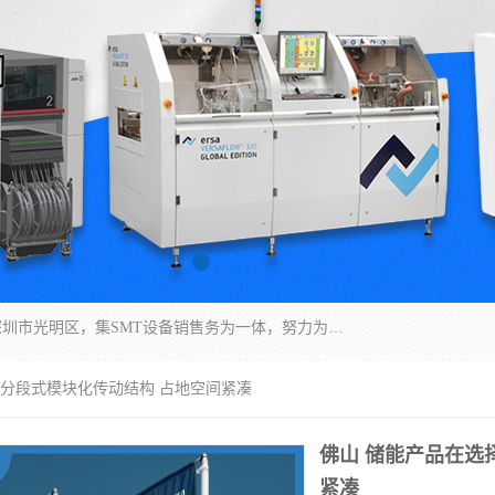
深圳市亿阳电子仪器有限公司坐落于风景秀丽的深圳市光明区，集SMT设备销售务为一体，努力为客户提供电子装配解决方案。与行业**SMT设备厂商：ASM（印刷机，锡膏检查机，贴片机），德国ERSA（爱莎）建立了稳固的代理合作关系，销售的设备一直保持**电子装配行业未来发展方向，能够满足客户各种繁杂产品的生产应用。
 分段式模块化传动结构 占地空间紧凑
佛山 储能产品在选
紧凑