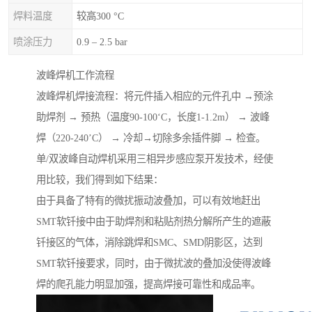
焊料温度
较高300 °C
喷涂压力
0.9 – 2.5 bar
波峰焊机工作流程
波峰焊机焊接流程：将元件插入相应的元件孔中 →预涂
助焊剂 → 预热（温度90-100‘C，长度1-1.2m） → 波峰
焊（220-240’C） → 冷却→切除多余插件脚 → 检查。
单/双波峰自动焊机采用三相异步感应泵开发技术，经使
用比较，我们得到如下结果：
由于具备了特有的微扰振动波叠加，可以有效地赶出
SMT软钎接中由于助焊剂和粘贴剂热分解所产生的遮蔽
钎接区的气体，消除跳焊和SMC、SMD阴影区，达到
SMT软钎接要求，同时，由于微扰波的叠加没使得波峰
焊的爬孔能力明显加强，提高焊接可靠性和成品率。