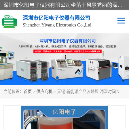
深圳市亿阳电子仪器有限公司坐落于风景秀丽的深圳市光明区，集SMT设备销售务为一体，努力为客户提供电子装配解决方案。与行业**SMT设备厂商：ASM（印刷机，锡膏检查机，贴片机），德国ERSA（爱莎）建立了稳固的代理合作关系，销售的设备一直保持**电子装配行业未来发展方向，能够满足客户各种繁杂产品的生产应用。
深圳市亿阳电子仪器有限公司
Shenzhen Yiyang Electronics Co.,Ltd.
SX全自动高速贴片机
E系列中速贴片机
NeoHorizon全自动锡膏印
选择性波峰焊
刷机
VERSAFLOW-335
回流焊HOTFLOW 3/20e
波峰焊
当前位置：
首页
>
供应商机
> 无锡 新能源产品波峰焊 润湿时间长
BGA返修台HR600/2
自动光学检测TR7700QE
自动X射线检测机TR7600
组装电路板测试机
SIII
TR5001
自动光学检测TR7710
XS全自动高速贴片机