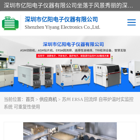
深圳市亿阳电子仪器有限公司坐落于风景秀丽的深圳市光明区，集SMT设备销售务为一体，努力为客户提供电子装配解决方案。与行业**SMT设备厂商：ASM（印刷机，锡膏检查机，贴片机），德国ERSA（爱莎）建立了稳固的代理合作关系，销售的设备一直保持**电子装配行业未来发展方向，能够满足客户各种繁杂产品的生产应用。
深圳市亿阳电子仪器有限公司
Shenzhen Yiyang Electronics Co.,Ltd.
SX全自动高速贴片机
E系列中速贴片机
NeoHorizon全自动锡膏印
选择性波峰焊
刷机
VERSAFLOW-335
回流焊HOTFLOW 3/20e
波峰焊
当前位置：
首页
>
供应商机
> 苏州 ERSA 回流焊 自带炉温时实监控
BGA返修台HR600/2
自动光学检测TR7700QE
系统 可重复性使用
自动X射线检测机TR7600
组装电路板测试机
SIII
TR5001
自动光学检测TR7710
XS全自动高速贴片机