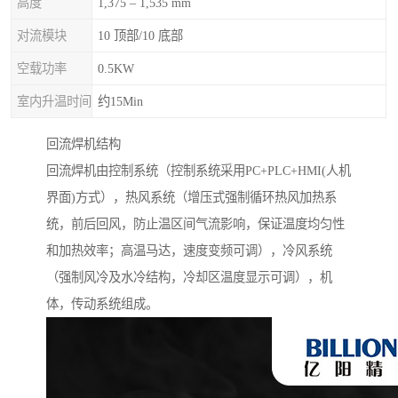
高度
1,375 – 1,535 mm
对流模块
10 顶部/10 底部
空载功率
0.5KW
室内升温时间
约15Min
回流焊机结构
回流焊机由控制系统（控制系统采用PC+PLC+HMI(人机
界面)方式），热风系统（增压式强制循环热风加热系
统，前后回风，防止温区间气流影响，保证温度均匀性
和加热效率；高温马达，速度变频可调），冷风系统
（强制风冷及水冷结构，冷却区温度显示可调），机
体，传动系统组成。