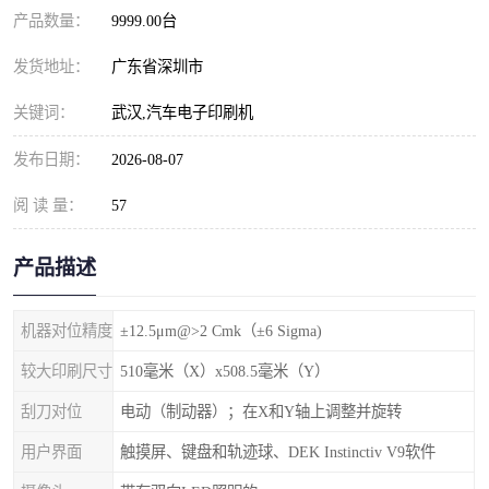
产品数量：
9999.00台
发货地址：
广东省深圳市
关键词：
武汉,汽车电子印刷机
发布日期：
2026-08-07
阅 读 量：
57
产品描述
机器对位精度
±12.5μm@>2 Cmk（±6 Sigma)
较大印刷尺寸
510毫米（X）x508.5毫米（Y）
刮刀对位
电动（制动器）；在X和Y轴上调整并旋转
用户界面
触摸屏、键盘和轨迹球、DEK Instinctiv V9软件