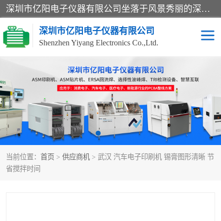
深圳市亿阳电子仪器有限公司坐落于风景秀丽的深圳市光明区，集SMT设备销售务为一体，努力为客户提供电子装配解决方案。与行业**SMT设备厂商：ASM（印刷机，锡膏检查机，贴片机），德国ERSA（爱莎）建立了稳固的代理合作关系，销售的设备一直保持**电子装配行业未来发展方向，能够满足客户各种繁杂产品的生产应用。
深圳市亿阳电子仪器有限公司
Shenzhen Yiyang Electronics Co.,Ltd.
SX全自动高速贴片机
E系列中速贴片机
NeoHorizon全自动锡膏印
选择性波峰焊
刷机
VERSAFLOW-335
回流焊HOTFLOW 3/20e
波峰焊
当前位置：
首页
>
供应商机
> 武汉 汽车电子印刷机 锡膏图形清晰 节
BGA返修台HR600/2
自动光学检测TR7700QE
省搅拌时间
自动X射线检测机TR7600
组装电路板测试机
SIII
TR5001
自动光学检测TR7710
XS全自动高速贴片机