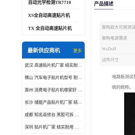
自动光学检测TR7710
产品描述
XS全自动高速贴片机
架构较大可用测
TX 全自动高速贴片机
架构电源需求
WxDxH
最新供应商机
更多
试件尺寸
武汉 高速贴片机厂家 结实耐用 贴片效率高
电路板测试系
佛山 汽车电子贴片机型号 耐振动 宽容性高
统的统称。
滁州 消费电子贴片机哪家好 结实耐用 全自动化
长沙 储能产品贴片机厂家 结实耐用 适用范围广
成都 知名返修台 黑胶可拆 对位 校正 贴放准确
深圳 贴片机厂家 结实耐用 全自动化