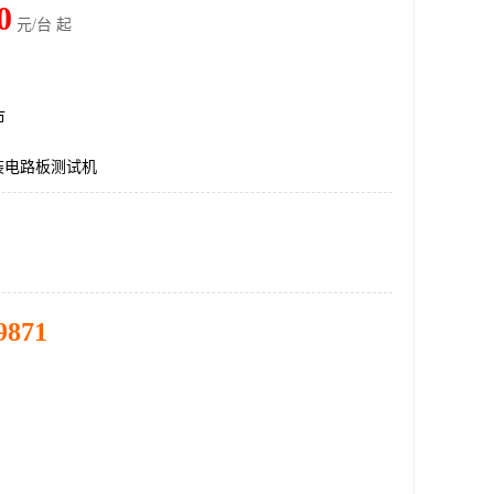
0
元/台 起
市
组装电路板测试机
9871