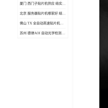
厦门 西门子贴片机供应 结实耐用 提高生产率
北京 服务器贴片机哪家好 结实耐用 宽容性高
佛山 TX 全自动高速贴片机型号 结实耐用 全自动化
苏州 德律AOI 自动光学检测 帮助节省时间和劳动力成本