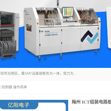
深圳市亿阳电子仪器有限公司坐落于风景秀丽的深圳市光明区，集SMT设备销售务为一体，努力为客户提供电子装配解决方案。与行业**SMT设备厂商：ASM（印刷机，锡膏检查机，贴片机），德国ERSA（爱莎）建立了稳固的代理合作关系，销售的设备一直保持**电子装配行业未来发展方向，能够满足客户各种繁杂产品的生产应用。
LC控制器 操作简单
梅州 ICT组装电路