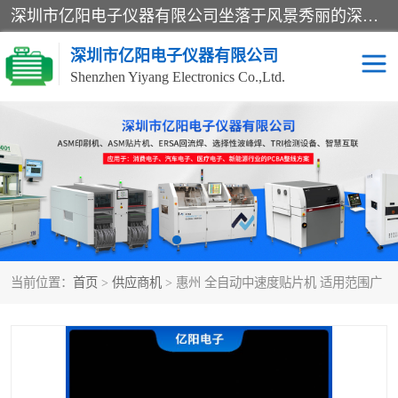
深圳市亿阳电子仪器有限公司坐落于风景秀丽的深圳市光明区，集SMT设备销售务为一体，努力为客户提供电子装配解决方案。与行业**SMT设备厂商：ASM（印刷机，锡膏检查机，贴片机），德国ERSA（爱莎）建立了稳固的代理合作关系，销售的设备一直保持**电子装配行业未来发展方向，能够满足客户各种繁杂产品的生产应用。
深圳市亿阳电子仪器有限公司
Shenzhen Yiyang Electronics Co.,Ltd.
SX全自动高速贴片机
E系列中速贴片机
NeoHorizon全自动锡膏印
选择性波峰焊
刷机
VERSAFLOW-335
回流焊HOTFLOW 3/20e
波峰焊
当前位置：
首页
>
供应商机
> 惠州 全自动中速度贴片机 适用范围广
BGA返修台HR600/2
自动光学检测TR7700QE
自动X射线检测机TR7600
组装电路板测试机
SIII
TR5001
自动光学检测TR7710
XS全自动高速贴片机