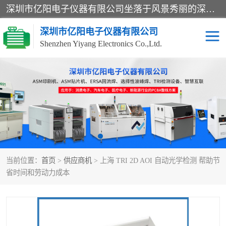
深圳市亿阳电子仪器有限公司坐落于风景秀丽的深圳市光明区，集SMT设备销售务为一体，努力为客户提供电子装配解决方案。与行业**SMT设备厂商：ASM（印刷机，锡膏检查机，贴片机），德国ERSA（爱莎）建立了稳固的代理合作关系，销售的设备一直保持**电子装配行业未来发展方向，能够满足客户各种繁杂产品的生产应用。
深圳市亿阳电子仪器有限公司
Shenzhen Yiyang Electronics Co.,Ltd.
SX全自动高速贴片机
E系列中速贴片机
NeoHorizon全自动锡膏印
选择性波峰焊
刷机
VERSAFLOW-335
回流焊HOTFLOW 3/20e
波峰焊
当前位置：
首页
>
供应商机
> 上海 TRI 2D AOI 自动光学检测 帮助节
BGA返修台HR600/2
自动光学检测TR7700QE
省时间和劳动力成本
自动X射线检测机TR7600
组装电路板测试机
SIII
TR5001
自动光学检测TR7710
XS全自动高速贴片机