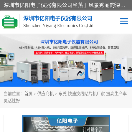
深圳市亿阳电子仪器有限公司坐落于风景秀丽的深圳市光明区，集SMT设备销售务为一体，努力为客户提供电子装配解决方案。与行业**SMT设备厂商：ASM（印刷机，锡膏检查机，贴片机），德国ERSA（爱莎）建立了稳固的代理合作关系，销售的设备一直保持**电子装配行业未来发展方向，能够满足客户各种繁杂产品的生产应用。
深圳市亿阳电子仪器有限公司
Shenzhen Yiyang Electronics Co.,Ltd.
SX全自动高速贴片机
E系列中速贴片机
NeoHorizon全自动锡膏印
选择性波峰焊
刷机
VERSAFLOW-335
回流焊HOTFLOW 3/20e
波峰焊
当前位置：
首页
>
供应商机
> 东莞 快速换线贴片机厂家 提高生产率
BGA返修台HR600/2
自动光学检测TR7700QE
灵活性好
自动X射线检测机TR7600
组装电路板测试机
SIII
TR5001
自动光学检测TR7710
XS全自动高速贴片机