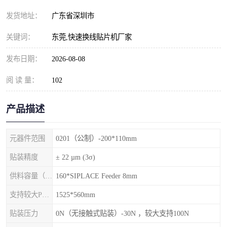
发货地址：
广东省深圳市
关键词：
东莞,快速换线贴片机厂家
发布日期：
2026-08-08
阅 读 量：
102
产品描述
元器件范围
0201（公制）-200*110mm
贴装精度
± 22 µm (3σ)
供料容量（元件料车）
160*SIPLACE Feeder 8mm
支持较大PCB尺寸
1525*560mm
贴装压力
0N（无接触式贴装）-30N ，较大支持100N