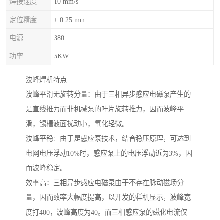
焊接速度
10 mm/s
定位精度
± 0.25 mm
电源
380
功率
5KW
波峰焊机特点
波峰平滑无旋转分量：由于三相异步感应电磁泵产生的
是直线推力而非机械泵的叶片旋转推力，因而波峰平
滑，锡槽液面扰动小，氧化轻微。
波峰平稳：由于是感应泵技术，结合稳压原理，可达到
电网电压浮动10%时，感应泵上的电压浮动近为3%，因
而波峰稳定。
效率高：三相异步感应电磁泵由于不存在脉动磁场分
量，因而效率大幅度提高，以开发的样机显示，波峰宽
度打400，波峰高度为40。而三相感应泵的磁化电流仅