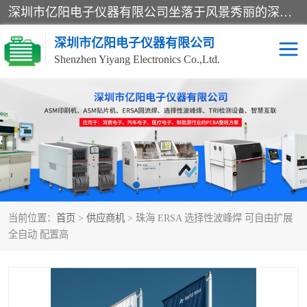
深圳市亿阳电子仪器有限公司坐落于风景秀丽的深圳市光明区，集SMT设备销售务为一体，努力为客户提供电子装配解决方案。与行业**SMT设备厂商：ASM（印刷机，锡膏检查机，贴片机），德国ERSA（爱莎）建立了稳固的代理合作关系，销售的设备一直保持**电子装配行业未来发展方向，能够满足客户各种繁杂产品的生产应用。
深圳市亿阳电子仪器有限公司
Shenzhen Yiyang Electronics Co.,Ltd.
SX全自动高速贴片机
E系列中速贴片机
NeoHorizon全自动锡膏印
选择性波峰焊
刷机
VERSAFLOW-335
回流焊HOTFLOW 3/20e
波峰焊
当前位置：
首页
>
供应商机
> 珠海 ERSA 选择性波峰焊 可自由扩展
BGA返修台HR600/2
自动光学检测TR7700QE
全自动 配置高
自动X射线检测机TR7600
组装电路板测试机
SIII
TR5001
自动光学检测TR7710
XS全自动高速贴片机