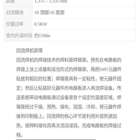
高度
1,375 – 1,535 mm
对流模块
10 顶部/10 底部
空载功率
0.5KW
室内升温时间
约15Min
回流焊机原理
回流焊机的焊接技术的焊料是焊锡膏。预先在电路板的
焊盘上涂上适量和适当形式的焊锡膏，再把SMT元器件
贴放到相应的位置；焊锡膏具有一定粘性，使元器件固
定；然后让贴装好元器件的电路板进入再流焊设备。传
送系统带动电路板通过设备里各个设定的温度区域，焊
锡膏经过干燥、预热、熔化、润湿、冷却，将元器件焊
接到印制板上。回流焊的核心环节是利用外部热源加
热，使焊料熔化而再次流动浸润，完成电路板的焊接过
程。