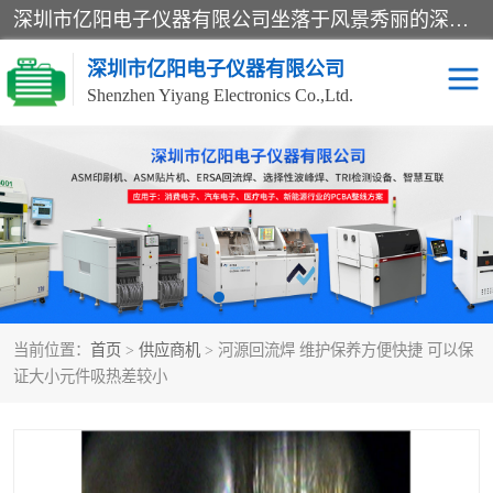
深圳市亿阳电子仪器有限公司坐落于风景秀丽的深圳市光明区，集SMT设备销售务为一体，努力为客户提供电子装配解决方案。与行业**SMT设备厂商：ASM（印刷机，锡膏检查机，贴片机），德国ERSA（爱莎）建立了稳固的代理合作关系，销售的设备一直保持**电子装配行业未来发展方向，能够满足客户各种繁杂产品的生产应用。
深圳市亿阳电子仪器有限公司
Shenzhen Yiyang Electronics Co.,Ltd.
SX全自动高速贴片机
E系列中速贴片机
NeoHorizon全自动锡膏印
选择性波峰焊
刷机
VERSAFLOW-335
回流焊HOTFLOW 3/20e
波峰焊
当前位置：
首页
>
供应商机
> 河源回流焊 维护保养方便快捷 可以保
BGA返修台HR600/2
自动光学检测TR7700QE
证大小元件吸热差较小
自动X射线检测机TR7600
组装电路板测试机
SIII
TR5001
自动光学检测TR7710
XS全自动高速贴片机