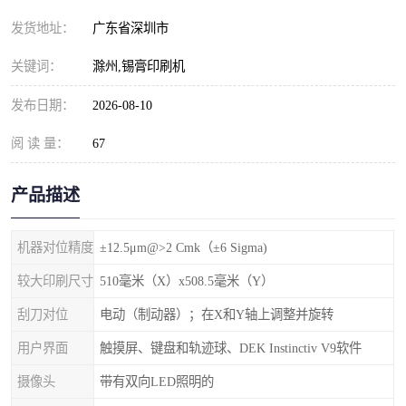
发货地址：
广东省深圳市
关键词：
滁州,锡膏印刷机
发布日期：
2026-08-10
阅 读 量：
67
产品描述
机器对位精度
±12.5μm@>2 Cmk（±6 Sigma)
较大印刷尺寸
510毫米（X）x508.5毫米（Y）
刮刀对位
电动（制动器）；在X和Y轴上调整并旋转
用户界面
触摸屏、键盘和轨迹球、DEK Instinctiv V9软件
摄像头
带有双向LED照明的