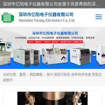
深圳市亿阳电子仪器有限公司坐落于风景秀丽的深圳市光明区，集SMT设备销售务为一体，努力为客户提供电子装配解决方案。与行业**SMT设备厂商：ASM（印刷机，锡膏检查机，贴片机），德国ERSA（爱莎）建立了稳固的代理合作关系，销售的设备一直保持**电子装配行业未来发展方向，能够满足客户各种繁杂产品的生产应用。
深圳市亿阳电子仪器有限公司
Shenzhen Yiyang Electronics Co.,Ltd.
SX全自动高速贴片机
E系列中速贴片机
NeoHorizon全自动锡膏印
选择性波峰焊
刷机
VERSAFLOW-335
回流焊HOTFLOW 3/20e
波峰焊
当前位置：
首页
>
供应商机
> 滁州 锡膏印刷机 保养简单快捷 图案边
BGA返修台HR600/2
自动光学检测TR7700QE
缘整齐
自动X射线检测机TR7600
组装电路板测试机
SIII
TR5001
自动光学检测TR7710
XS全自动高速贴片机