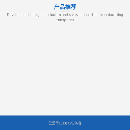
产品推荐
Development, design, production and sales in one of the manufacturing
enterprises
您是第
1533145
位访客