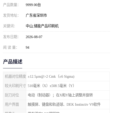
产品数量：
9999.00台
发货地址：
广东省深圳市
关键词：
中山,储能产品印刷机
发布日期：
2026-08-07
阅 读 量：
94
产品描述
机器对位精度
±12.5μm@>2 Cmk（±6 Sigma)
较大印刷尺寸
510毫米（X）x508.5毫米（Y）
刮刀对位
电动（制动器）；在X和Y轴上调整并旋转
用户界面
触摸屏、键盘和轨迹球、DEK Instinctiv V9软件