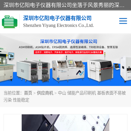
深圳市亿阳电子仪器有限公司坐落于风景秀丽的深圳市光明区，集SMT设备销售务为一体，努力为客户提供电子装配解决方案。与行业**SMT设备厂商：ASM（印刷机，锡膏检查机，贴片机），德国ERSA（爱莎）建立了稳固的代理合作关系，销售的设备一直保持**电子装配行业未来发展方向，能够满足客户各种繁杂产品的生产应用。
深圳市亿阳电子仪器有限公司
Shenzhen Yiyang Electronics Co.,Ltd.
SX全自动高速贴片机
E系列中速贴片机
NeoHorizon全自动锡膏印
选择性波峰焊
刷机
VERSAFLOW-335
回流焊HOTFLOW 3/20e
波峰焊
当前位置：
首页
>
供应商机
> 中山 储能产品印刷机 基板表面不易被
BGA返修台HR600/2
自动光学检测TR7700QE
污染 性能稳定
自动X射线检测机TR7600
组装电路板测试机
SIII
TR5001
自动光学检测TR7710
XS全自动高速贴片机