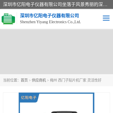
深圳市亿阳电子仪器有限公司坐落于风景秀丽的深圳市光明区，集SMT设备销售务为一体，努力为客户提供电子装配解决方案。与行业**SMT设备厂商：ASM（印刷机，锡膏检查机，贴片机），德国ERSA（爱莎）建立了稳固的代理合作关系，销售的设备一直保持**电子装配行业未来发展方向，能够满足客户各种繁杂产品的生产应用。
深圳市亿阳电子仪器有限公司
Shenzhen Yiyang Electronics Co.,Ltd.
当前位置：
首页
>
供应商机
> 梅州 西门子贴片机厂家 灵活性好