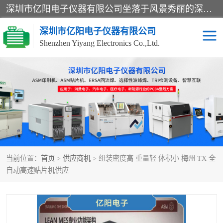
深圳市亿阳电子仪器有限公司坐落于风景秀丽的深圳市光明区，集SMT设备销售务为一体，努力为客户提供电子装配解决方案。与行业**SMT设备厂商：ASM（印刷机，锡膏检查机，贴片机），德国ERSA（爱莎）建立了稳固的代理合作关系，销售的设备一直保持**电子装配行业未来发展方向，能够满足客户各种繁杂产品的生产应用。
深圳市亿阳电子仪器有限公司
Shenzhen Yiyang Electronics Co.,Ltd.
SX全自动高速贴片机
E系列中速贴片机
NeoHorizon全自动锡膏印
选择性波峰焊
刷机
VERSAFLOW-335
回流焊HOTFLOW 3/20e
波峰焊
当前位置：
首页
>
供应商机
> 组装密度高 重量轻 体积小 梅州 TX 全
BGA返修台HR600/2
自动光学检测TR7700QE
自动高速贴片机供应
自动X射线检测机TR7600
组装电路板测试机
SIII
TR5001
自动光学检测TR7710
XS全自动高速贴片机