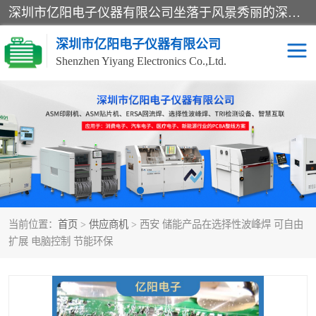
深圳市亿阳电子仪器有限公司坐落于风景秀丽的深圳市光明区，集SMT设备销售务为一体，努力为客户提供电子装配解决方案。与行业**SMT设备厂商：ASM（印刷机，锡膏检查机，贴片机），德国ERSA（爱莎）建立了稳固的代理合作关系，销售的设备一直保持**电子装配行业未来发展方向，能够满足客户各种繁杂产品的生产应用。
深圳市亿阳电子仪器有限公司
Shenzhen Yiyang Electronics Co.,Ltd.
SX全自动高速贴片机
E系列中速贴片机
NeoHorizon全自动锡膏印
选择性波峰焊
刷机
VERSAFLOW-335
回流焊HOTFLOW 3/20e
波峰焊
当前位置：
首页
>
供应商机
> 西安 储能产品在选择性波峰焊 可自由
BGA返修台HR600/2
自动光学检测TR7700QE
扩展 电脑控制 节能环保
自动X射线检测机TR7600
组装电路板测试机
SIII
TR5001
自动光学检测TR7710
XS全自动高速贴片机