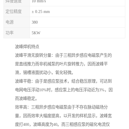
焊接速度
10 mm/s
定位精度
± 0.25 mm
电源
380
功率
5KW
波峰焊机特点
波峰平滑无旋转分量：由于三相异步感应电磁泵产生的
是直线推力而非机械泵的叶片旋转推力，因而波峰平
滑，锡槽液面扰动小，氧化轻微。
波峰平稳：由于是感应泵技术，结合稳压原理，可达到
电网电压浮动10%时，感应泵上的电压浮动近为3%，因
而波峰稳定。
效率高：三相异步感应电磁泵由于不存在脉动磁场分
量，因而效率大幅度提高，以开发的样机显示，波峰宽
度打400，波峰高度为40。而三相感应泵的磁化电流仅