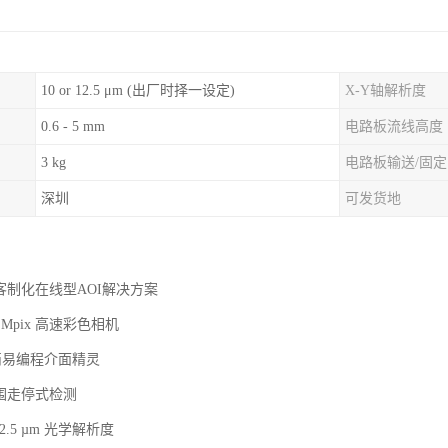
10 or 12.5 μm (出厂时择一设定)
X-Y轴解析度
0.6 - 5 mm
电路板流线高度
3 kg
电路板输送/固定
深圳
可发货地
客制化在线型AOI解决方案
5 Mpix 高速彩色相机
化简易编程介面精灵
范围走停式检测
或12.5 µm 光学解析度