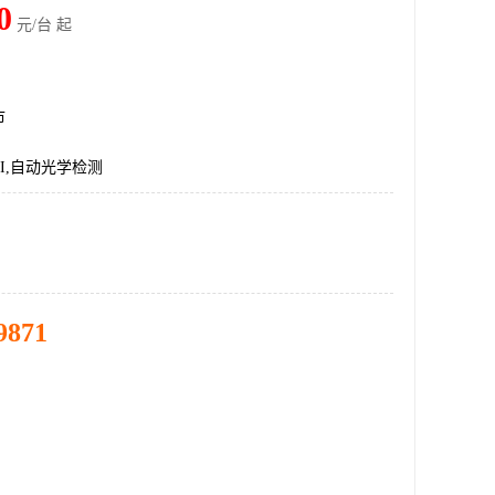
0
元/台 起
市
AOI,自动光学检测
9871