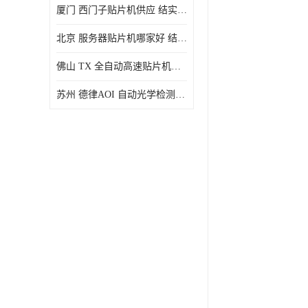
厦门 西门子贴片机供应 结实耐用 提高生产率
北京 服务器贴片机哪家好 结实耐用 宽容性高
佛山 TX 全自动高速贴片机型号 结实耐用 全自动化
苏州 德律AOI 自动光学检测 帮助节省时间和劳动力成本