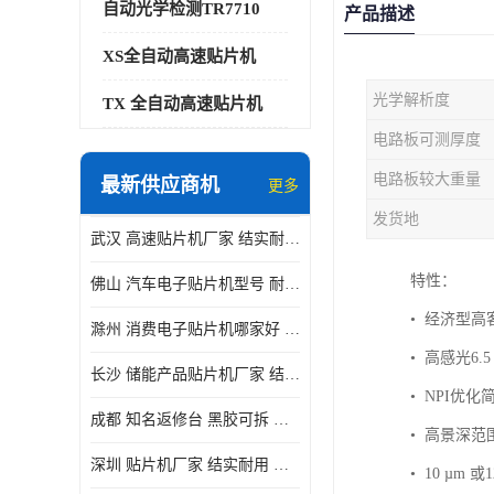
自动光学检测TR7710
产品描述
XS全自动高速贴片机
光学解析度
TX 全自动高速贴片机
电路板可测厚度
电路板较大重量
最新供应商机
更多
发货地
武汉 高速贴片机厂家 结实耐用 贴片效率高
特性：
佛山 汽车电子贴片机型号 耐振动 宽容性高
• 经济型高
滁州 消费电子贴片机哪家好 结实耐用 全自动化
• 高感光6.
长沙 储能产品贴片机厂家 结实耐用 适用范围广
• NPI优
成都 知名返修台 黑胶可拆 对位 校正 贴放准确
• 高景深
深圳 贴片机厂家 结实耐用 全自动化
• 10 µm 