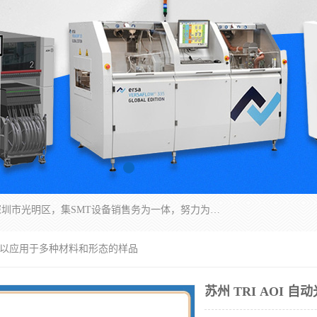
深圳市亿阳电子仪器有限公司坐落于风景秀丽的深圳市光明区，集SMT设备销售务为一体，努力为客户提供电子装配解决方案。与行业**SMT设备厂商：ASM（印刷机，锡膏检查机，贴片机），德国ERSA（爱莎）建立了稳固的代理合作关系，销售的设备一直保持**电子装配行业未来发展方向，能够满足客户各种繁杂产品的生产应用。
检测 可以应用于多种材料和形态的样品
苏州 TRI AOI