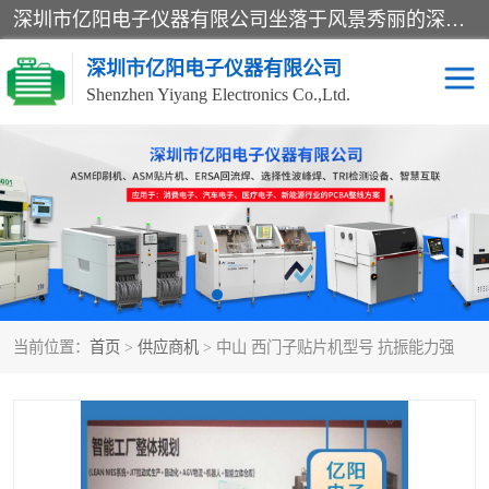
深圳市亿阳电子仪器有限公司坐落于风景秀丽的深圳市光明区，集SMT设备销售务为一体，努力为客户提供电子装配解决方案。与行业**SMT设备厂商：ASM（印刷机，锡膏检查机，贴片机），德国ERSA（爱莎）建立了稳固的代理合作关系，销售的设备一直保持**电子装配行业未来发展方向，能够满足客户各种繁杂产品的生产应用。
深圳市亿阳电子仪器有限公司
Shenzhen Yiyang Electronics Co.,Ltd.
SX全自动高速贴片机
E系列中速贴片机
NeoHorizon全自动锡膏印
选择性波峰焊
刷机
VERSAFLOW-335
回流焊HOTFLOW 3/20e
波峰焊
当前位置：
首页
>
供应商机
> 中山 西门子贴片机型号 抗振能力强
BGA返修台HR600/2
自动光学检测TR7700QE
自动X射线检测机TR7600
组装电路板测试机
SIII
TR5001
自动光学检测TR7710
XS全自动高速贴片机