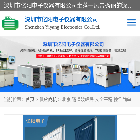
深圳市亿阳电子仪器有限公司坐落于风景秀丽的深圳市光明区，集SMT设备销售务为一体，努力为客户提供电子装配解决方案。与行业**SMT设备厂商：ASM（印刷机，锡膏检查机，贴片机），德国ERSA（爱莎）建立了稳固的代理合作关系，销售的设备一直保持**电子装配行业未来发展方向，能够满足客户各种繁杂产品的生产应用。
深圳市亿阳电子仪器有限公司
Shenzhen Yiyang Electronics Co.,Ltd.
SX全自动高速贴片机
E系列中速贴片机
NeoHorizon全自动锡膏印
选择性波峰焊
刷机
VERSAFLOW-335
回流焊HOTFLOW 3/20e
波峰焊
当前位置：
首页
>
供应商机
> 北京 隧道波峰焊 安全平稳 操作简单
BGA返修台HR600/2
自动光学检测TR7700QE
自动X射线检测机TR7600
组装电路板测试机
SIII
TR5001
自动光学检测TR7710
XS全自动高速贴片机