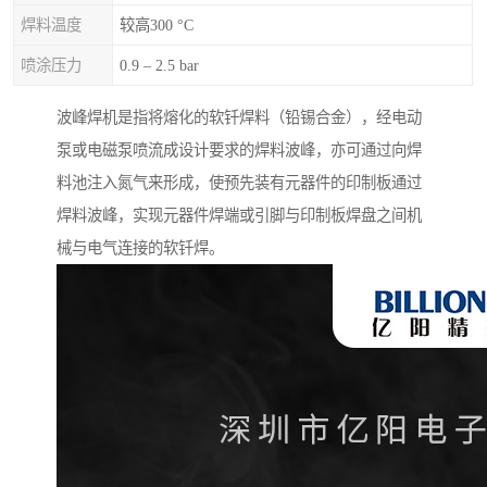
焊料温度
较高300 °C
喷涂压力
0.9 – 2.5 bar
波峰焊机是指将熔化的软钎焊料（铅锡合金），经电动
泵或电磁泵喷流成设计要求的焊料波峰，亦可通过向焊
料池注入氮气来形成，使预先装有元器件的印制板通过
焊料波峰，实现元器件焊端或引脚与印制板焊盘之间机
械与电气连接的软钎焊。