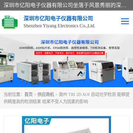
深圳市亿阳电子仪器有限公司坐落于风景秀丽的深圳市光明区，集SMT设备销售务为一体，努力为客户提供电子装配解决方案。与行业**SMT设备厂商：ASM（印刷机，锡膏检查机，贴片机），德国ERSA（爱莎）建立了稳固的代理合作关系，销售的设备一直保持**电子装配行业未来发展方向，能够满足客户各种繁杂产品的生产应用。
深圳市亿阳电子仪器有限公司
Shenzhen Yiyang Electronics Co.,Ltd.
SX全自动高速贴片机
E系列中速贴片机
NeoHorizon全自动锡膏印
选择性波峰焊
刷机
VERSAFLOW-335
回流焊HOTFLOW 3/20e
波峰焊
当前位置：
首页
>
供应商机
> 滁州 TRI 2D AOI 自动光学检测 能够提
BGA返修台HR600/2
自动光学检测TR7700QE
供精度高的检测结果 结果不受人为因素的影响
自动X射线检测机TR7600
组装电路板测试机
SIII
TR5001
自动光学检测TR7710
XS全自动高速贴片机