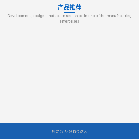
产品推荐
Development, design, production and sales in one of the manufacturing
enterprises
您是第
1549613
位访客