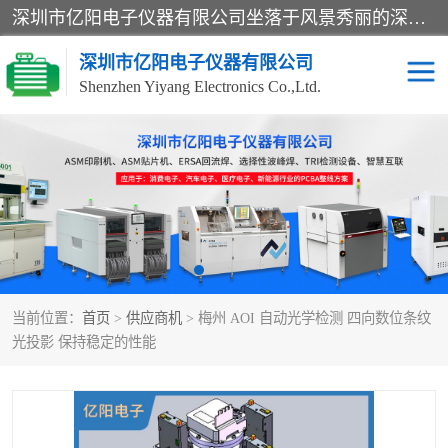
深圳市亿阳电子仪器有限公司坐落于风景秀丽的深圳市光明区，集SMT设备销售务为一体，努力为客户提供电子装配解决方案。与行业**SMT设备厂商：ASM（印刷机，锡膏检查机，贴片机），德国ERSA（爱莎）建立了稳固的代理合作关系，销售的设备一直保持**电子装配行业未来发展方向，能够满足客户各种繁杂产品的生产应用。
深圳市亿阳电子仪器有限公司
Shenzhen Yiyang Electronics Co.,Ltd.
SX全自动高速贴片机
E系列中速贴片机
NeoHorizon全自动锡膏印
选择性波峰焊
刷机
VERSAFLOW-335
回流焊HOTFLOW 3/20e
波峰焊
当前位置：
首页
>
供应商机
> 梅州 AOI 自动光学检测 四向数位条纹
BGA返修台HR600/2
自动光学检测TR7700QE
光投影 保持稳定的性能
自动X射线检测机TR7600
组装电路板测试机
SIII
TR5001
自动光学检测TR7710
XS全自动高速贴片机