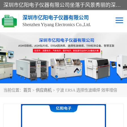
深圳市亿阳电子仪器有限公司坐落于风景秀丽的深圳市光明区，集SMT设备销售务为一体，努力为客户提供电子装配解决方案。与行业**SMT设备厂商：ASM（印刷机，锡膏检查机，贴片机），德国ERSA（爱莎）建立了稳固的代理合作关系，销售的设备一直保持**电子装配行业未来发展方向，能够满足客户各种繁杂产品的生产应用。
深圳市亿阳电子仪器有限公司
Shenzhen Yiyang Electronics Co.,Ltd.
SX全自动高速贴片机
E系列中速贴片机
NeoHorizon全自动锡膏印
选择性波峰焊
刷机
VERSAFLOW-335
回流焊HOTFLOW 3/20e
波峰焊
当前位置：
首页
>
供应商机
> 宁波 ERSA 选择性波峰焊 效率增倍
BGA返修台HR600/2
自动光学检测TR7700QE
自动X射线检测机TR7600
组装电路板测试机
SIII
TR5001
自动光学检测TR7710
XS全自动高速贴片机