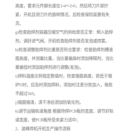
高度，要求元件脚长度在1•4～2•0，然后将刀片架拧
紧，开机目测刀片的旋转情况，后检查保险装置有失
灵。
g)检查助焊剂容器压缩空气的供给是否正常：倒入助焊
剂，调好进气阀，开机检查助焊剂是否发泡或喷雾。
h)检查调整助焊剂比重是否符合要求：检查助焊剂槽液
面高度，并测量比重，当比重偏高时添加稀释剂，当比
重偏低时添加助焊剂进行调整(发泡)。
i)焊料温度达到规定数值时，检查锡面高度，若低于锡
炉l5时，应及时添加焊料，添加时注意分批加入，每批
不超过5k9。
j)锡面锡渣，清干净后添加防氧化剂。
k)调节运输轨道角度:根据待焊PCB板的宽度，调节好轨
道宽度，使PCB板所受夹紧力适中；
2、波峰焊机开机生产操作流程