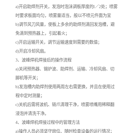
a)开启助焊剂开关，发泡时泡沫调板厚度的l／2处；喷雾
时要求板面均匀，喷雾量适当，般以不喷元件面为宜
b)调节风刀风量，使板上多余的助焊剂滴回发泡槽，避
免滴到预热器上，引起着火；
c)开启运输开关，调节运输速度到需要的数值；
d)开启冷却风扇。
3、波峰焊机焊接后的操作流程
a)关闭预热器、锡炉波、助焊剂、运输、冷却风扇、切
脚机等开关；
b)发泡槽内助焊剂使用两周左右需更换，并且在使用过
程中定时测量；
c)关机后需将波机、链爪清理干净，喷雾喷嘴用稀释翻
浸泡并清洗干净。
4、波峰焊机焊接过程中的管理方法
a)操作人员必须坚守岗位、随时检查设备的运行情况；