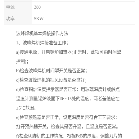
电源
380
功率
5KW
波峰焊机基本焊接操作方法
1、波峰焊机焊接准备工作；
a)接通电源，开启锡炉加热器(正常时，此项可由时间掣
控制)；
b)检查波峰焊机时间掣开关是否正常；
c)检查波峰焊机的抽风设备是否良好；
d)检查锡炉温度指示器是否正常：用玻璃温度计或触点
温度计测量锡炉液面下l0～15处的温度，两者差值应在
±5℃范围。
e)检查预热器是否正常，设定温度是否符合工艺要求：
打开预热器开关，检查其是否升温，且温度是否正常。
f)检查切脚机的工作情况：根据PcB的厚度，调整刀片的