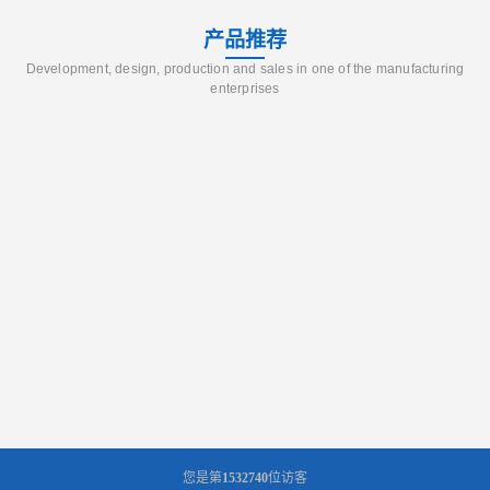
产品推荐
Development, design, production and sales in one of the manufacturing
enterprises
您是第
1532740
位访客