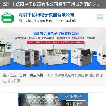
深圳市亿阳电子仪器有限公司坐落于风景秀丽的深圳市光明区，集SMT设备销售务为一体，努力为客户提供电子装配解决方案。与行业**SMT设备厂商：ASM（印刷机，锡膏检查机，贴片机），德国ERSA（爱莎）建立了稳固的代理合作关系，销售的设备一直保持**电子装配行业未来发展方向，能够满足客户各种繁杂产品的生产应用。
深圳市亿阳电子仪器有限公司
Shenzhen Yiyang Electronics Co.,Ltd.
SX全自动高速贴片机
E系列中速贴片机
NeoHorizon全自动锡膏印
选择性波峰焊
刷机
VERSAFLOW-335
回流焊HOTFLOW 3/20e
波峰焊
当前位置：
首页
>
供应商机
> 滁州 快速换线贴片机供应 耐振动 耐振
BGA返修台HR600/2
自动光学检测TR7700QE
动 可靠性高
自动X射线检测机TR7600
组装电路板测试机
SIII
TR5001
自动光学检测TR7710
XS全自动高速贴片机