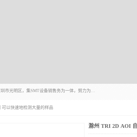
深圳市亿阳电子仪器有限公司坐落于风景秀丽的深圳市光明区，集SMT设备销售务为一体，努力为客户提供电子装配解决方案。与行业**SMT设备厂商：ASM（印刷机，锡膏检查机，贴片机），德国ERSA（爱莎）建立了稳固的代理合作关系，销售的设备一直保持**电子装配行业未来发展方向，能够满足客户各种繁杂产品的生产应用。
光学检测 可以快速地检测大量的样品
滁州 TRI 2D A