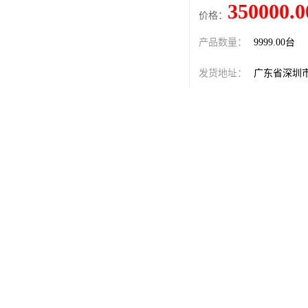
350000.0
价格：
产品数量：
9999.00台
发货地址：
广东省深圳
关键词：
滁州,TRI,2
发布日期：
2026-08-07
阅 读 量：
72
1348075
销售电话：
在线QQ：