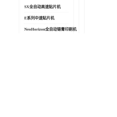
SX全自动高速贴片机
E系列中速贴片机
NeoHorizon全自动锡膏印刷机
选择性波峰焊VERSAFLOW-335
回流焊HOTFLOW 3/20e
波峰焊
BGA返修台HR600/2
自动光学检测TR7700QE
自动X射线检测机TR7600 SIII
组装电路板测试机TR5001