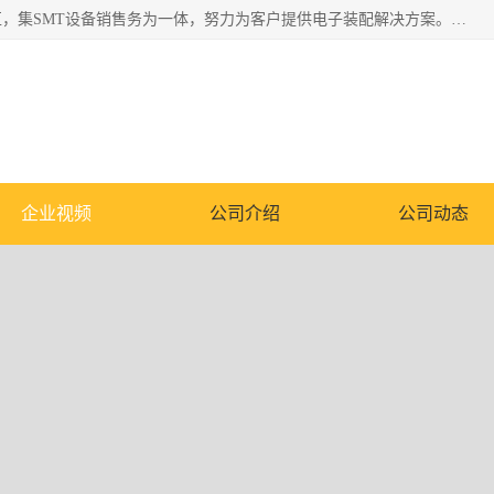
深圳市亿阳电子仪器有限公司坐落于风景秀丽的深圳市光明区，集SMT设备销售务为一体，努力为客户提供电子装配解决方案。与行业**SMT设备厂商：ASM（印刷机，锡膏检查机，贴片机），德国ERSA（爱莎）建立了稳固的代理合作关系，销售的设备一直保持**电子装配行业未来发展方向，能够满足客户各种繁杂产品的生产应用。
企业视频
公司介绍
公司动态