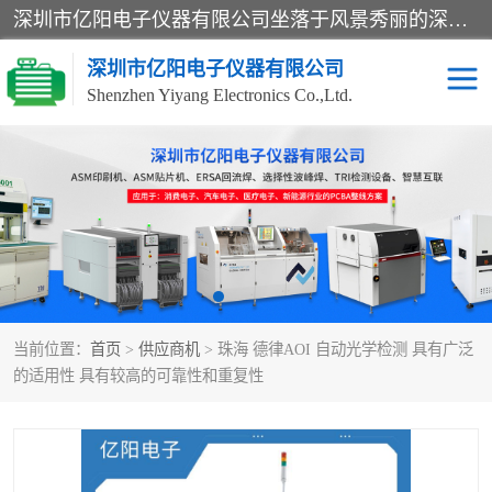
深圳市亿阳电子仪器有限公司坐落于风景秀丽的深圳市光明区，集SMT设备销售务为一体，努力为客户提供电子装配解决方案。与行业**SMT设备厂商：ASM（印刷机，锡膏检查机，贴片机），德国ERSA（爱莎）建立了稳固的代理合作关系，销售的设备一直保持**电子装配行业未来发展方向，能够满足客户各种繁杂产品的生产应用。
深圳市亿阳电子仪器有限公司
Shenzhen Yiyang Electronics Co.,Ltd.
SX全自动高速贴片机
E系列中速贴片机
NeoHorizon全自动锡膏印
选择性波峰焊
刷机
VERSAFLOW-335
回流焊HOTFLOW 3/20e
波峰焊
当前位置：
首页
>
供应商机
> 珠海 德律AOI 自动光学检测 具有广泛
BGA返修台HR600/2
自动光学检测TR7700QE
的适用性 具有较高的可靠性和重复性
自动X射线检测机TR7600
组装电路板测试机
SIII
TR5001
自动光学检测TR7710
XS全自动高速贴片机