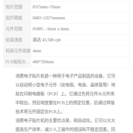
贴片范围
0315mm~35mm
贴片精度
0402~□32*mmmm
元件范围
01005 – 6mm x 6mm
贴装速度
高达 43,500 cph
较高元件高度
4mm
PCB板较大尺寸
400*350mm
消费电子贴片机是一种用于电子产品制造的设备，它可
以自动将小型电子元件（如电阻、电容、晶体管等）地
贴在印刷电路板（PCB）上。它通过先将元件从元件库
中取出，然后地放置在PCB上的预定位置，后通过焊接
技术将元件固定在PCB上。
消费电子贴片机的主要优点是、和自动化。它可以大大
提高生产效率，减少人工操作的错误和不稳定因素。同