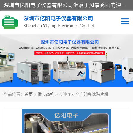
深圳市亿阳电子仪器有限公司坐落于风景秀丽的深圳市光明区，集SMT设备销售务为一体，努力为客户提供电子装配解决方案。与行业**SMT设备厂商：ASM（印刷机，锡膏检查机，贴片机），德国ERSA（爱莎）建立了稳固的代理合作关系，销售的设备一直保持**电子装配行业未来发展方向，能够满足客户各种繁杂产品的生产应用。
深圳市亿阳电子仪器有限公司
Shenzhen Yiyang Electronics Co.,Ltd.
SX全自动高速贴片机
E系列中速贴片机
NeoHorizon全自动锡膏印
选择性波峰焊
刷机
VERSAFLOW-335
回流焊HOTFLOW 3/20e
波峰焊
当前位置：
首页
>
供应商机
> 长沙 TX 全自动高速贴片机
BGA返修台HR600/2
自动光学检测TR7700QE
自动X射线检测机TR7600
组装电路板测试机
SIII
TR5001
自动光学检测TR7710
XS全自动高速贴片机