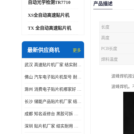
自动光学检测TR7710
产品描述
XS全自动高速贴片机
长度
TX 全自动高速贴片机
高度
PCB长度
最新供应商机
更多
焊料温度
武汉 高速贴片机厂家 结实耐用 贴片效率高
波峰焊机按
佛山 汽车电子贴片机型号 耐振动 宽容性高
波峰焊机。
滁州 消费电子贴片机哪家好 结实耐用 全自动化
长沙 储能产品贴片机厂家 结实耐用 适用范围广
成都 知名返修台 黑胶可拆 对位 校正 贴放准确
深圳 贴片机厂家 结实耐用 全自动化