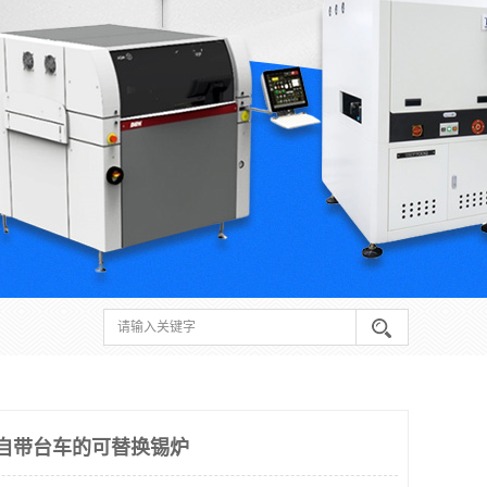
焊 自带台车的可替换锡炉