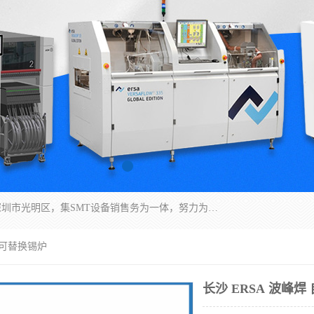
深圳市亿阳电子仪器有限公司坐落于风景秀丽的深圳市光明区，集SMT设备销售务为一体，努力为客户提供电子装配解决方案。与行业**SMT设备厂商：ASM（印刷机，锡膏检查机，贴片机），德国ERSA（爱莎）建立了稳固的代理合作关系，销售的设备一直保持**电子装配行业未来发展方向，能够满足客户各种繁杂产品的生产应用。
的可替换锡炉
长沙 ERSA 波峰