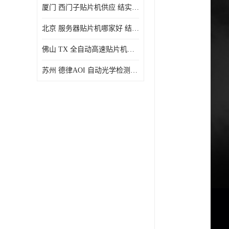
厦门 西门子贴片机供应 结实耐用 提高生产率
北京 服务器贴片机哪家好 结实耐用 宽容性高
佛山 TX 全自动高速贴片机型号 结实耐用 全自动化
苏州 德律AOI 自动光学检测 帮助节省时间和劳动力成本