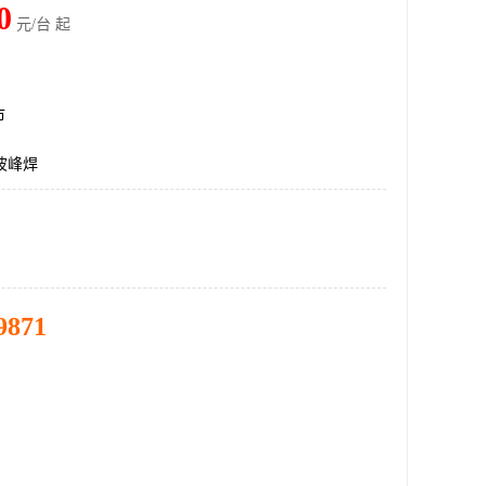
0
元/台 起
市
,波峰焊
9871