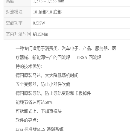
高度
1,375 – 1,535 mm
对流模块
10 顶部/10 底部
空载功率
0.5KW
室内升温时间
约15Min
一种专门适用于消费类、汽车电子、产品、服务器、医
疗器械、新能源生产的回流焊-- ERSA 回流焊
特的技术优势：
德国原装马达，大大降低荡机时间
五个变频器，防止小器件吹偏
德国原装导轨，防止导轨变形和卡板掉件
能耗节省达可达50%
可拆卸式上、下加热模块
软件的亮点：
Ersa 标准版MES 追溯系统