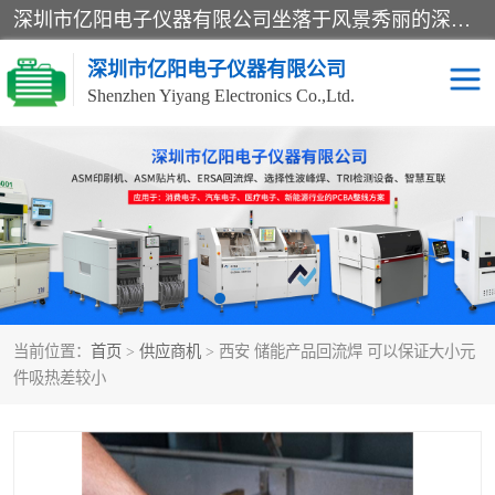
深圳市亿阳电子仪器有限公司坐落于风景秀丽的深圳市光明区，集SMT设备销售务为一体，努力为客户提供电子装配解决方案。与行业**SMT设备厂商：ASM（印刷机，锡膏检查机，贴片机），德国ERSA（爱莎）建立了稳固的代理合作关系，销售的设备一直保持**电子装配行业未来发展方向，能够满足客户各种繁杂产品的生产应用。
深圳市亿阳电子仪器有限公司
Shenzhen Yiyang Electronics Co.,Ltd.
SX全自动高速贴片机
E系列中速贴片机
NeoHorizon全自动锡膏印
选择性波峰焊
刷机
VERSAFLOW-335
回流焊HOTFLOW 3/20e
波峰焊
当前位置：
首页
>
供应商机
> 西安 储能产品回流焊 可以保证大小元
BGA返修台HR600/2
自动光学检测TR7700QE
件吸热差较小
自动X射线检测机TR7600
组装电路板测试机
SIII
TR5001
自动光学检测TR7710
XS全自动高速贴片机