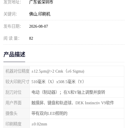
发货地址：
广东省深圳市
关键词：
佛山,印刷机
发布日期：
2026-08-07
阅 读 量：
82
产品描述
机器对位精度
±12.5μm@>2 Cmk（±6 Sigma)
较大印刷尺寸
510毫米（X）x508.5毫米（Y）
刮刀对位
电动（制动器）；在X和Y轴上调整并旋转
用户界面
触摸屏、键盘和轨迹球、DEK Instinctiv V9软件
摄像头
带有双向LED照明的
印刷精度
±0.02mm