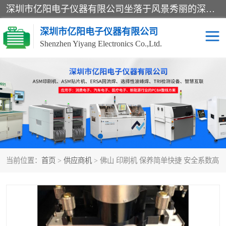
深圳市亿阳电子仪器有限公司坐落于风景秀丽的深圳市光明区，集SMT设备销售务为一体，努力为客户提供电子装配解决方案。与行业**SMT设备厂商：ASM（印刷机，锡膏检查机，贴片机），德国ERSA（爱莎）建立了稳固的代理合作关系，销售的设备一直保持**电子装配行业未来发展方向，能够满足客户各种繁杂产品的生产应用。
深圳市亿阳电子仪器有限公司
Shenzhen Yiyang Electronics Co.,Ltd.
SX全自动高速贴片机
E系列中速贴片机
NeoHorizon全自动锡膏印
选择性波峰焊
刷机
VERSAFLOW-335
回流焊HOTFLOW 3/20e
波峰焊
当前位置：
首页
>
供应商机
> 佛山 印刷机 保养简单快捷 安全系数高
BGA返修台HR600/2
自动光学检测TR7700QE
自动X射线检测机TR7600
组装电路板测试机
SIII
TR5001
自动光学检测TR7710
XS全自动高速贴片机