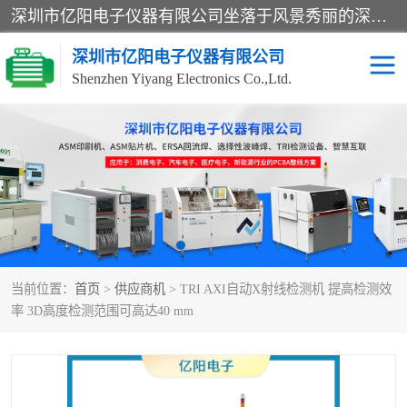
深圳市亿阳电子仪器有限公司坐落于风景秀丽的深圳市光明区，集SMT设备销售务为一体，努力为客户提供电子装配解决方案。与行业**SMT设备厂商：ASM（印刷机，锡膏检查机，贴片机），德国ERSA（爱莎）建立了稳固的代理合作关系，销售的设备一直保持**电子装配行业未来发展方向，能够满足客户各种繁杂产品的生产应用。
深圳市亿阳电子仪器有限公司
Shenzhen Yiyang Electronics Co.,Ltd.
SX全自动高速贴片机
E系列中速贴片机
NeoHorizon全自动锡膏印
选择性波峰焊
刷机
VERSAFLOW-335
回流焊HOTFLOW 3/20e
波峰焊
当前位置：
首页
>
供应商机
> TRI AXI自动X射线检测机 提高检测效
BGA返修台HR600/2
自动光学检测TR7700QE
率 3D高度检测范围可高达40 mm
自动X射线检测机TR7600
组装电路板测试机
SIII
TR5001
自动光学检测TR7710
XS全自动高速贴片机