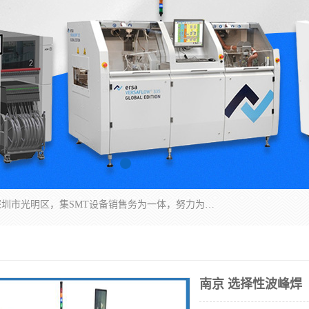
深圳市亿阳电子仪器有限公司坐落于风景秀丽的深圳市光明区，集SMT设备销售务为一体，努力为客户提供电子装配解决方案。与行业**SMT设备厂商：ASM（印刷机，锡膏检查机，贴片机），德国ERSA（爱莎）建立了稳固的代理合作关系，销售的设备一直保持**电子装配行业未来发展方向，能够满足客户各种繁杂产品的生产应用。
南京 选择性波峰焊