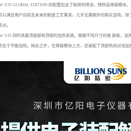
LOW 3/35 GLOBAL EDITION 的配置包含了助焊剂喷涂、预热及
可以满足用户目前及未来的制造工艺需求，几乎无需额外的购买选项。除
亮点。
LOW 3/35 同时具备顶底部和顶部的加热系统。根据不同尺寸的电 路板，
点在于节能加热。除此之外，在焊接模块上方，还装配了顶部热风对流加热