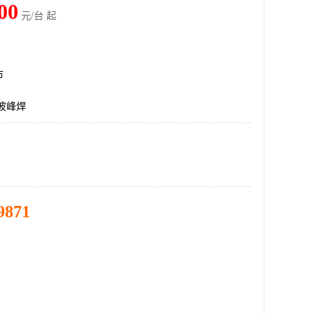
00
元/台 起
市
波峰焊
9871