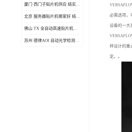
厦门 西门子贴片机供应 结实耐用 提高生产率
VERSAF
必需选项，
北京 服务器贴片机哪家好 结实耐用 宽容性高
设备的一大
佛山 TX 全自动高速贴片机型号 结实耐用 全自动化
VERSAF
苏州 德律AOI 自动光学检测 帮助节省时间和劳动力成本
样设计的重
定。。