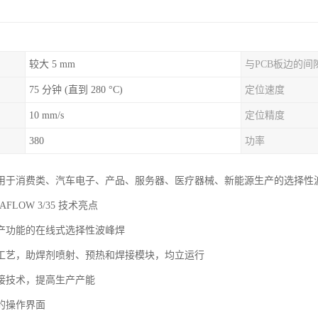
较大 5 mm
与PCB板边的间
75 分钟 (直到 280 °C)
定位速度
10 mm/s
定位精度
380
功率
于消费类、汽车电子、产品、服务器、医疗器械、新能源生产的选择性波峰焊--
RSAFLOW 3/35 技术亮点
产功能的在线式选择性波峰焊
工艺，助焊剂喷射、预热和焊接模块，均立运行
接技术，提高生产产能
的操作界面