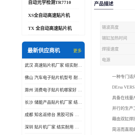
自动光学检测TR7710
产品描述
XS全自动高速贴片机
锡波高度
TX 全自动高速贴片机
锡缸加热时间
焊接速度
最新供应商机
更多
电源
武汉 高速贴片机厂家 结实耐用 贴片效率高
一种专门适用
佛山 汽车电子贴片机型号 耐振动 宽容性高
DErsa VE
滁州 消费电子贴片机哪家好 结实耐用 全自动化
具备在线量
长沙 储能产品贴片机厂家 结实耐用 适用范围广
并行的生产
成都 知名返修台 黑胶可拆 对位 校正 贴放准确
藉由双缸焊
深圳 贴片机厂家 结实耐用 全自动化
简洁而直观