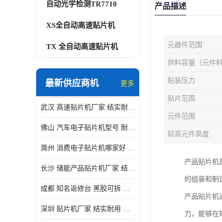
自动光学检测TR7710
产品描述
XS全自动高速贴片机
元器件范围
TX 全自动高速贴片机
供料容量（元件
贴装压力
最新供应商机
更多
贴片范围
武汉 高速贴片机厂家 结实耐用 贴片效率高
元件范围
佛山 汽车电子贴片机型号 耐振动 宽容性高
较高元件高度
滁州 消费电子贴片机哪家好 结实耐用 全自动化
产品贴片机
长沙 储能产品贴片机厂家 结实耐用 适用范围广
的组装和制
成都 知名返修台 黑胶可拆 对位 校正 贴放准确
产品贴片机
深圳 贴片机厂家 结实耐用 全自动化
力，能够在