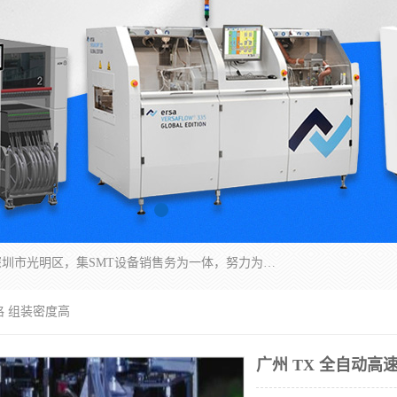
深圳市亿阳电子仪器有限公司坐落于风景秀丽的深圳市光明区，集SMT设备销售务为一体，努力为客户提供电子装配解决方案。与行业**SMT设备厂商：ASM（印刷机，锡膏检查机，贴片机），德国ERSA（爱莎）建立了稳固的代理合作关系，销售的设备一直保持**电子装配行业未来发展方向，能够满足客户各种繁杂产品的生产应用。
格 组装密度高
广州 TX 全自动高