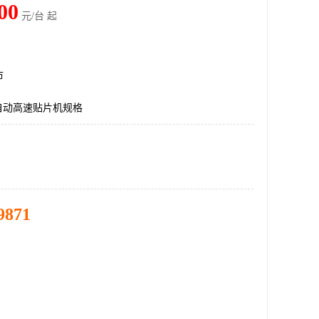
00
元/台 起
市
全自动高速贴片机规格
9871