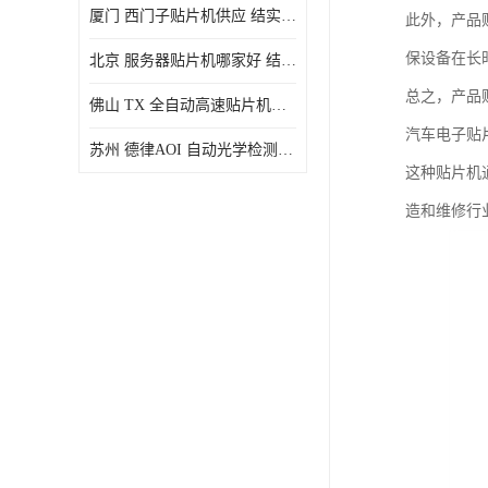
厦门 西门子贴片机供应 结实耐用 提高生产率
此外，产品
保设备在长
北京 服务器贴片机哪家好 结实耐用 宽容性高
总之，产品
佛山 TX 全自动高速贴片机型号 结实耐用 全自动化
汽车电子贴
苏州 德律AOI 自动光学检测 帮助节省时间和劳动力成本
这种贴片机
造和维修行