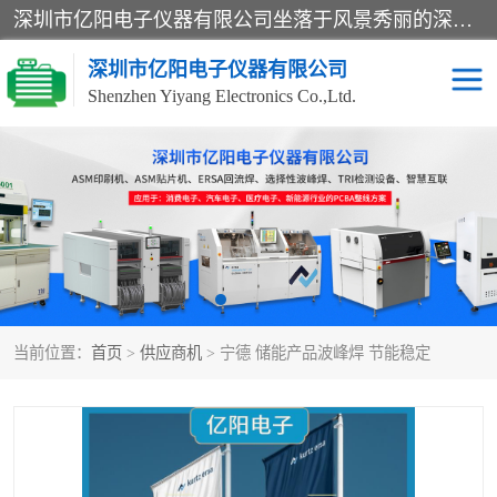
深圳市亿阳电子仪器有限公司坐落于风景秀丽的深圳市光明区，集SMT设备销售务为一体，努力为客户提供电子装配解决方案。与行业**SMT设备厂商：ASM（印刷机，锡膏检查机，贴片机），德国ERSA（爱莎）建立了稳固的代理合作关系，销售的设备一直保持**电子装配行业未来发展方向，能够满足客户各种繁杂产品的生产应用。
深圳市亿阳电子仪器有限公司
Shenzhen Yiyang Electronics Co.,Ltd.
SX全自动高速贴片机
E系列中速贴片机
NeoHorizon全自动锡膏印
选择性波峰焊
刷机
VERSAFLOW-335
回流焊HOTFLOW 3/20e
波峰焊
当前位置：
首页
>
供应商机
> 宁德 储能产品波峰焊 节能稳定
BGA返修台HR600/2
自动光学检测TR7700QE
自动X射线检测机TR7600
组装电路板测试机
SIII
TR5001
自动光学检测TR7710
XS全自动高速贴片机