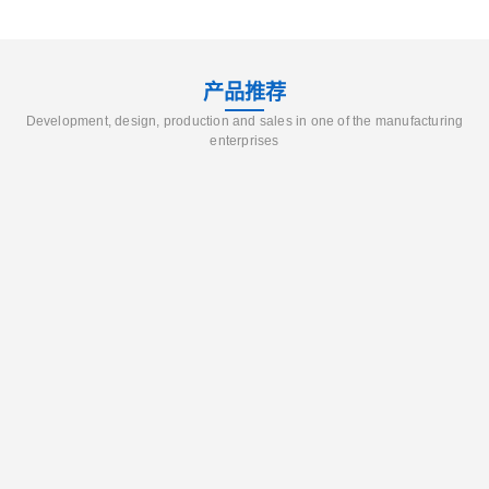
产品推荐
Development, design, production and sales in one of the manufacturing
enterprises