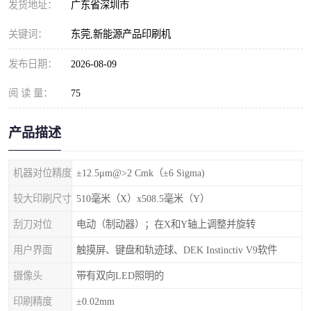
发货地址：
广东省深圳市
关键词：
东莞,新能源产品印刷机
发布日期：
2026-08-09
阅 读 量：
75
产品描述
机器对位精度
±12.5μm@>2 Cmk（±6 Sigma)
较大印刷尺寸
510毫米（X）x508.5毫米（Y）
刮刀对位
电动（制动器）；在X和Y轴上调整并旋转
用户界面
触摸屏、键盘和轨迹球、DEK Instinctiv V9软件
摄像头
带有双向LED照明的
印刷精度
±0.02mm