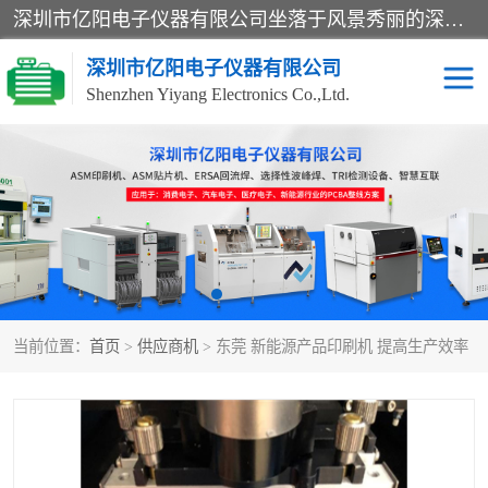
深圳市亿阳电子仪器有限公司坐落于风景秀丽的深圳市光明区，集SMT设备销售务为一体，努力为客户提供电子装配解决方案。与行业**SMT设备厂商：ASM（印刷机，锡膏检查机，贴片机），德国ERSA（爱莎）建立了稳固的代理合作关系，销售的设备一直保持**电子装配行业未来发展方向，能够满足客户各种繁杂产品的生产应用。
深圳市亿阳电子仪器有限公司
Shenzhen Yiyang Electronics Co.,Ltd.
SX全自动高速贴片机
E系列中速贴片机
NeoHorizon全自动锡膏印
选择性波峰焊
刷机
VERSAFLOW-335
回流焊HOTFLOW 3/20e
波峰焊
当前位置：
首页
>
供应商机
> 东莞 新能源产品印刷机 提高生产效率
BGA返修台HR600/2
自动光学检测TR7700QE
自动X射线检测机TR7600
组装电路板测试机
SIII
TR5001
自动光学检测TR7710
XS全自动高速贴片机