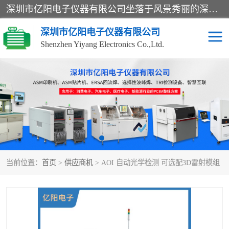
深圳市亿阳电子仪器有限公司坐落于风景秀丽的深圳市光明区，集SMT设备销售务为一体，努力为客户提供电子装配解决方案。与行业**SMT设备厂商：ASM（印刷机，锡膏检查机，贴片机），德国ERSA（爱莎）建立了稳固的代理合作关系，销售的设备一直保持**电子装配行业未来发展方向，能够满足客户各种繁杂产品的生产应用。
深圳市亿阳电子仪器有限公司
Shenzhen Yiyang Electronics Co.,Ltd.
SX全自动高速贴片机
E系列中速贴片机
NeoHorizon全自动锡膏印
选择性波峰焊
刷机
VERSAFLOW-335
回流焊HOTFLOW 3/20e
波峰焊
当前位置：
首页
>
供应商机
> AOI 自动光学检测 可选配3D雷射模组
BGA返修台HR600/2
自动光学检测TR7700QE
自动X射线检测机TR7600
组装电路板测试机
SIII
TR5001
自动光学检测TR7710
XS全自动高速贴片机