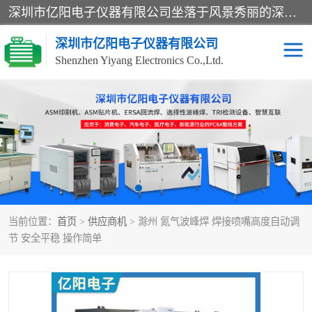
深圳市亿阳电子仪器有限公司坐落于风景秀丽的深圳市光明区，集SMT设备销售务为一体，努力为客户提供电子装配解决方案。与行业**SMT设备厂商：ASM（印刷机，锡膏检查机，贴片机），德国ERSA（爱莎）建立了稳固的代理合作关系，销售的设备一直保持**电子装配行业未来发展方向，能够满足客户各种繁杂产品的生产应用。
深圳市亿阳电子仪器有限公司
Shenzhen Yiyang Electronics Co.,Ltd.
SX全自动高速贴片机
E系列中速贴片机
NeoHorizon全自动锡膏印
选择性波峰焊
刷机
VERSAFLOW-335
回流焊HOTFLOW 3/20e
波峰焊
当前位置：
首页
>
供应商机
> 滁州 氮气波峰焊 焊接喷嘴高度自动调
BGA返修台HR600/2
自动光学检测TR7700QE
节 安全平稳 操作简单
自动X射线检测机TR7600
组装电路板测试机
SIII
TR5001
自动光学检测TR7710
XS全自动高速贴片机