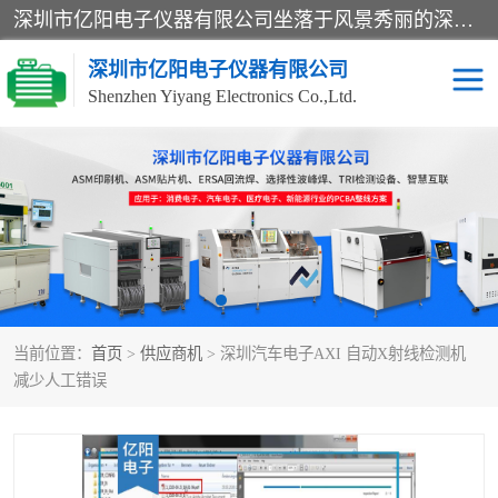
深圳市亿阳电子仪器有限公司坐落于风景秀丽的深圳市光明区，集SMT设备销售务为一体，努力为客户提供电子装配解决方案。与行业**SMT设备厂商：ASM（印刷机，锡膏检查机，贴片机），德国ERSA（爱莎）建立了稳固的代理合作关系，销售的设备一直保持**电子装配行业未来发展方向，能够满足客户各种繁杂产品的生产应用。
深圳市亿阳电子仪器有限公司
Shenzhen Yiyang Electronics Co.,Ltd.
SX全自动高速贴片机
E系列中速贴片机
NeoHorizon全自动锡膏印
选择性波峰焊
刷机
VERSAFLOW-335
回流焊HOTFLOW 3/20e
波峰焊
当前位置：
首页
>
供应商机
> 深圳汽车电子AXI 自动X射线检测机
BGA返修台HR600/2
自动光学检测TR7700QE
减少人工错误
自动X射线检测机TR7600
组装电路板测试机
SIII
TR5001
自动光学检测TR7710
XS全自动高速贴片机