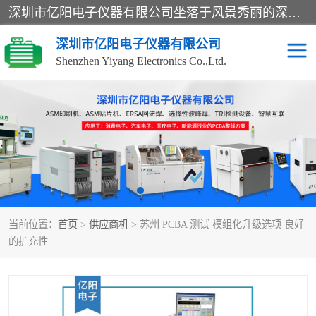
深圳市亿阳电子仪器有限公司坐落于风景秀丽的深圳市光明区，集SMT设备销售务为一体，努力为客户提供电子装配解决方案。与行业**SMT设备厂商：ASM（印刷机，锡膏检查机，贴片机），德国ERSA（爱莎）建立了稳固的代理合作关系，销售的设备一直保持**电子装配行业未来发展方向，能够满足客户各种繁杂产品的生产应用。
深圳市亿阳电子仪器有限公司
Shenzhen Yiyang Electronics Co.,Ltd.
SX全自动高速贴片机
E系列中速贴片机
NeoHorizon全自动锡膏印
选择性波峰焊
刷机
VERSAFLOW-335
回流焊HOTFLOW 3/20e
波峰焊
当前位置：
首页
>
供应商机
> 苏州 PCBA 测试 模组化升级选项 良好
BGA返修台HR600/2
自动光学检测TR7700QE
的扩充性
自动X射线检测机TR7600
组装电路板测试机
SIII
TR5001
自动光学检测TR7710
XS全自动高速贴片机