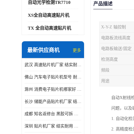
自动光学检测TR7710
产品描述
XS全自动高速贴片机
X-Y-Z 轴控制
TX 全自动高速贴片机
电路板流线高度
电路板输送/固定
最新供应商机
更多
检测高度
武汉 高速贴片机厂家 结实耐用 贴片效率高
频段
佛山 汽车电子贴片机型号 耐振动 宽容性高
用途
滁州 消费电子贴片机哪家好 结实耐用 全自动化
自动X射线
长沙 储能产品贴片机厂家 结实耐用 适用范围广
问题，以及
成都 知名返修台 黑胶可拆 对位 校正 贴放准确
1. 自动
深圳 贴片机厂家 结实耐用 全自动化
2. 高精