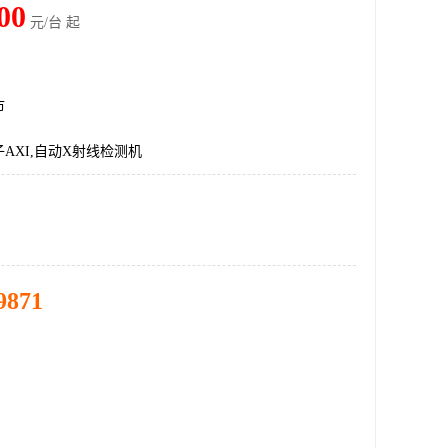
00
元/台 起
市
AXI,自动X射线检测机
9871