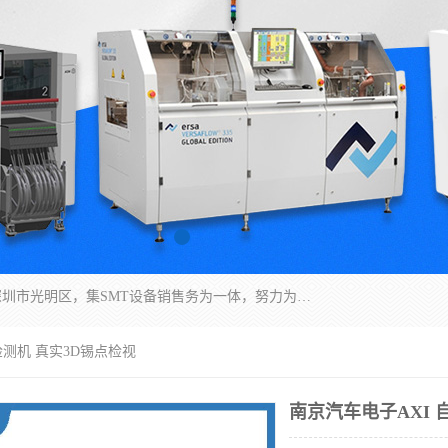
深圳市亿阳电子仪器有限公司坐落于风景秀丽的深圳市光明区，集SMT设备销售务为一体，努力为客户提供电子装配解决方案。与行业**SMT设备厂商：ASM（印刷机，锡膏检查机，贴片机），德国ERSA（爱莎）建立了稳固的代理合作关系，销售的设备一直保持**电子装配行业未来发展方向，能够满足客户各种繁杂产品的生产应用。
检测机 真实3D锡点检视
南京汽车电子AXI 