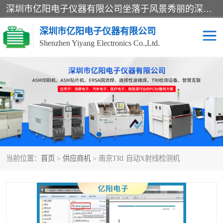
深圳市亿阳电子仪器有限公司坐落于风景秀丽的深圳市光明区，集SMT设备销售务为一体，努力为客户提供电子装配解决方案。与行业**SMT设备厂商：ASM（印刷机，锡膏检查机，贴片机），德国ERSA（爱莎）建立了稳固的代理合作关系，销售的设备一直保持**电子装配行业未来发展方向，能够满足客户各种繁杂产品的生产应用。
深圳市亿阳电子仪器有限公司
Shenzhen Yiyang Electronics Co.,Ltd.
SX全自动高速贴片机
E系列中速贴片机
NeoHorizon全自动锡膏印
选择性波峰焊
刷机
VERSAFLOW-335
回流焊HOTFLOW 3/20e
波峰焊
当前位置：
首页
>
供应商机
> 南京TRI 自动X射线检测机
BGA返修台HR600/2
自动光学检测TR7700QE
自动X射线检测机TR7600
组装电路板测试机
SIII
TR5001
自动光学检测TR7710
XS全自动高速贴片机