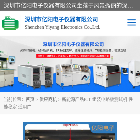
深圳市亿阳电子仪器有限公司坐落于风景秀丽的深圳市光明区，集SMT设备销售务为一体，努力为客户提供电子装配解决方案。与行业**SMT设备厂商：ASM（印刷机，锡膏检查机，贴片机），德国ERSA（爱莎）建立了稳固的代理合作关系，销售的设备一直保持**电子装配行业未来发展方向，能够满足客户各种繁杂产品的生产应用。
深圳市亿阳电子仪器有限公司
Shenzhen Yiyang Electronics Co.,Ltd.
SX全自动高速贴片机
E系列中速贴片机
NeoHorizon全自动锡膏印
选择性波峰焊
刷机
VERSAFLOW-335
回流焊HOTFLOW 3/20e
波峰焊
当前位置：
首页
>
供应商机
> 新能源产品ICT 组装电路板测试机 性
BGA返修台HR600/2
自动光学检测TR7700QE
能稳定 适用广
自动X射线检测机TR7600
组装电路板测试机
SIII
TR5001
自动光学检测TR7710
XS全自动高速贴片机