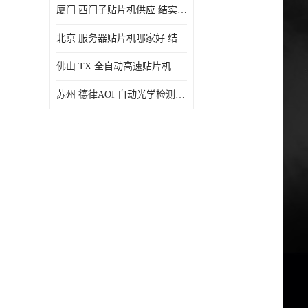
厦门 西门子贴片机供应 结实耐用 提高生产率
北京 服务器贴片机哪家好 结实耐用 宽容性高
佛山 TX 全自动高速贴片机型号 结实耐用 全自动化
苏州 德律AOI 自动光学检测 帮助节省时间和劳动力成本