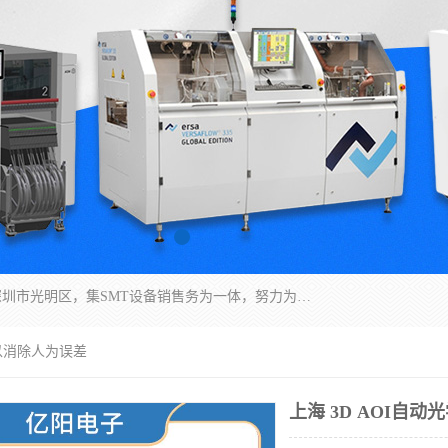
深圳市亿阳电子仪器有限公司坐落于风景秀丽的深圳市光明区，集SMT设备销售务为一体，努力为客户提供电子装配解决方案。与行业**SMT设备厂商：ASM（印刷机，锡膏检查机，贴片机），德国ERSA（爱莎）建立了稳固的代理合作关系，销售的设备一直保持**电子装配行业未来发展方向，能够满足客户各种繁杂产品的生产应用。
可以消除人为误差
上海 3D AOI自