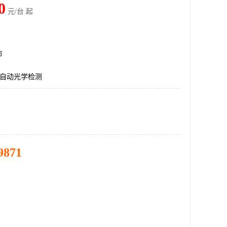
0
元/台 起
市
OI自动光学检测
9871