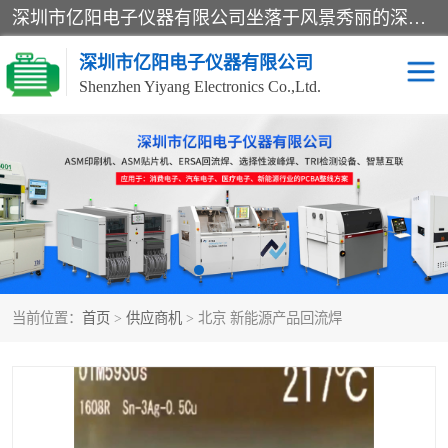
深圳市亿阳电子仪器有限公司坐落于风景秀丽的深圳市光明区，集SMT设备销售务为一体，努力为客户提供电子装配解决方案。与行业**SMT设备厂商：ASM（印刷机，锡膏检查机，贴片机），德国ERSA（爱莎）建立了稳固的代理合作关系，销售的设备一直保持**电子装配行业未来发展方向，能够满足客户各种繁杂产品的生产应用。
深圳市亿阳电子仪器有限公司
Shenzhen Yiyang Electronics Co.,Ltd.
SX全自动高速贴片机
E系列中速贴片机
NeoHorizon全自动锡膏印
选择性波峰焊
刷机
VERSAFLOW-335
回流焊HOTFLOW 3/20e
波峰焊
当前位置：
首页
>
供应商机
> 北京 新能源产品回流焊
BGA返修台HR600/2
自动光学检测TR7700QE
自动X射线检测机TR7600
组装电路板测试机
SIII
TR5001
自动光学检测TR7710
XS全自动高速贴片机