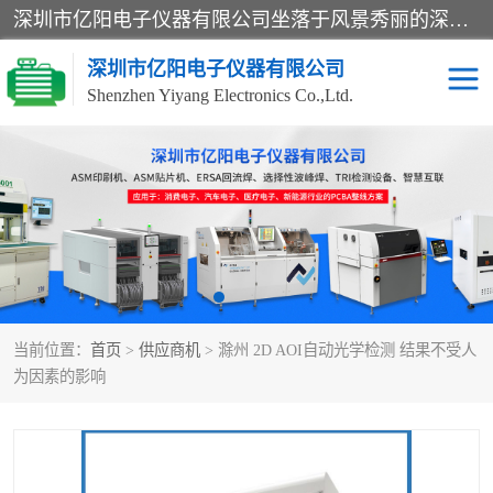
深圳市亿阳电子仪器有限公司坐落于风景秀丽的深圳市光明区，集SMT设备销售务为一体，努力为客户提供电子装配解决方案。与行业**SMT设备厂商：ASM（印刷机，锡膏检查机，贴片机），德国ERSA（爱莎）建立了稳固的代理合作关系，销售的设备一直保持**电子装配行业未来发展方向，能够满足客户各种繁杂产品的生产应用。
深圳市亿阳电子仪器有限公司
Shenzhen Yiyang Electronics Co.,Ltd.
SX全自动高速贴片机
E系列中速贴片机
NeoHorizon全自动锡膏印
选择性波峰焊
刷机
VERSAFLOW-335
回流焊HOTFLOW 3/20e
波峰焊
当前位置：
首页
>
供应商机
> 滁州 2D AOI自动光学检测 结果不受人
BGA返修台HR600/2
自动光学检测TR7700QE
为因素的影响
自动X射线检测机TR7600
组装电路板测试机
SIII
TR5001
自动光学检测TR7710
XS全自动高速贴片机