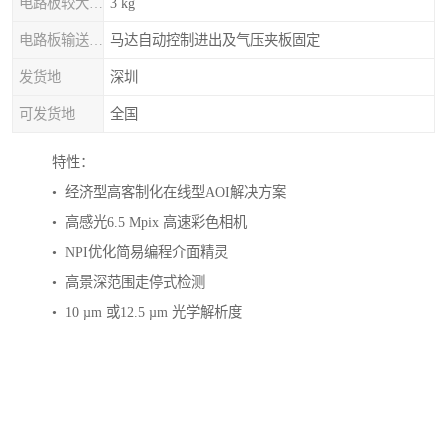
电路板较大重量
3 kg
电路板输送/固定
马达自动控制进出及气压夹板固定
发货地
深圳
可发货地
全国
特性：
• 经济型高客制化在线型AOI解决方案
• 高感光6.5 Mpix 高速彩色相机
• NPI优化简易编程介面精灵
• 高景深范围走停式检测
• 10 µm 或12.5 µm 光学解析度