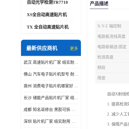
自动光学检测TR7710
产品描述
XS全自动高速贴片机
X-Y-Z 轴控制
TX 全自动高速贴片机
电路板流线高度
电路板输送/固定
最新供应商机
更多
检测高度
武汉 高速贴片机厂家 结实耐用 贴片效率高
频段
佛山 汽车电子贴片机型号 耐振动 宽容性高
用途
滁州 消费电子贴片机哪家好 结实耐用 全自动化
自动X射线
长沙 储能产品贴片机厂家 结实耐用 适用范围广
1. 提高
成都 知名返修台 黑胶可拆 对位 校正 贴放准确
2. 减少
深圳 贴片机厂家 结实耐用 全自动化
3. 保障