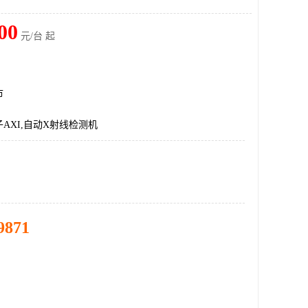
00
元/台 起
市
AXI,自动X射线检测机
9871