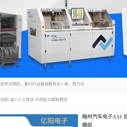
深圳市亿阳电子仪器有限公司坐落于风景秀丽的深圳市光明区，集SMT设备销售务为一体，努力为客户提供电子装配解决方案。与行业**SMT设备厂商：ASM（印刷机，锡膏检查机，贴片机），德国ERSA（爱莎）建立了稳固的代理合作关系，销售的设备一直保持**电子装配行业未来发展方向，能够满足客户各种繁杂产品的生产应用。
检测机 减少人工错误 可选配3D雷射模组
梅州汽车电子AXI 
模组